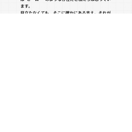
ます。
目立たなくても、そこに確かにある支え。それが
SOFのスタイルです。これからも、まちに必要と
される存在として、私たちはできることを一歩ず
つ、丁寧に積み重ねていきます。